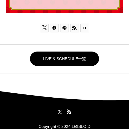



LIVE & SCHEDULE一覧
Copyright © 2024 LØISLOID