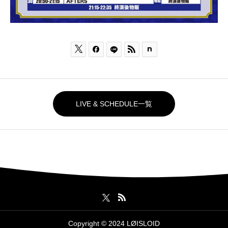



LIVE & SCHEDULE一覧
Copyright © 2024 LØISLOID