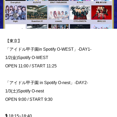
【東京】
「アイドル甲子園in Spotify O-WEST」-DAY1-
1/2(金)Spotify O-WEST
OPEN 11:00 / START 11:25
「アイドル甲子園 in Spotify O-nest」-DAY2-
1/3(土)Spotify O-nest
OPEN 9:00 / START 9:30
🎙️ 18:15~18:40