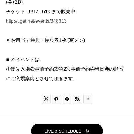
(各+2D)
チケット 10/17 16:00まで販売中
http://tiget.net/events/348313
✴︎ お目当て特典：特典券1枚 (写メ券)
◾︎ 本イベントは
①優先入場②事前予約③第2次事前予約④当日券の順番
にご入場案内とさせて頂きます。



LIVE & SCHEDULE一覧