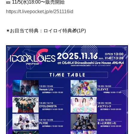
🎫 11/5(水)18:00〜販売開始
https://t.livepocket.jp/e/251116id
✴︎お目当て特典：ロイロイ特典🎁(1P)