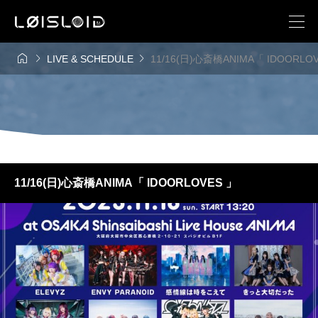



LIVE & SCHEDULE
11/16(日)心斎橋ANIMA「 IDOORLO
11/16(日)心斎橋ANIMA「 IDOORLOVES 」