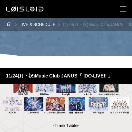



LIVE & SCHEDULE
11/24(月・祝)Music Club JANUS「 ID
11/24(月・祝)Music Club JANUS「 IDO-LIVE!! 」