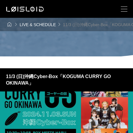



LIVE & SCHEDULE
11/3 (日)沖縄Cyber-Box「KOGUMA
11/3 (日)沖縄Cyber-Box「KOGUMA CURRY GO
OKINAWA」