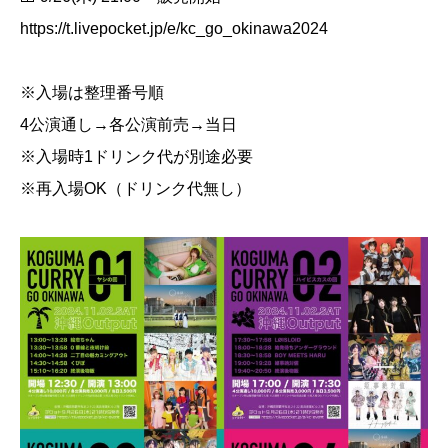
https://t.livepocket.jp/e/kc_go_okinawa2024
※入場は整理番号順
4公演通し→各公演前売→当日
※入場時1ドリンク代が別途必要
※再入場OK（ドリンク代無し）