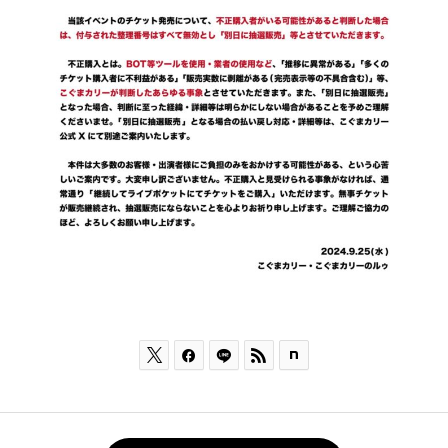


