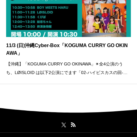
11/3 (日)沖縄Cyber-Box「KOGUMA CURRY GO OKIN
AWA」
【沖縄】「KOGUMA CURRY GO OKINAWA」✴︎全4公演のう
ち、LØISLOID は以下2公演にでます「02-ハイビスカスの回-」1
1/2 (土)沖縄OutputOPEN 17:00／START 17:30ADV 3,000／DO
OR 3,500 (