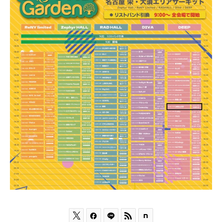


