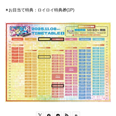
✴︎お目当て特典：ロイロイ特典🎁(1P)


