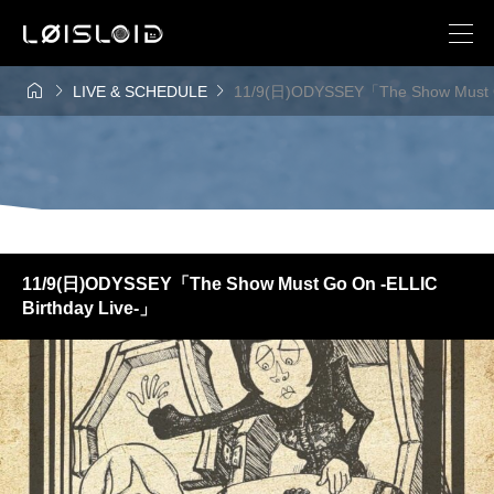



LIVE & SCHEDULE
11/9(日)ODYSSEY「The Show Must Go
11/9(日)ODYSSEY「The Show Must Go On -ELLIC
Birthday Live-」