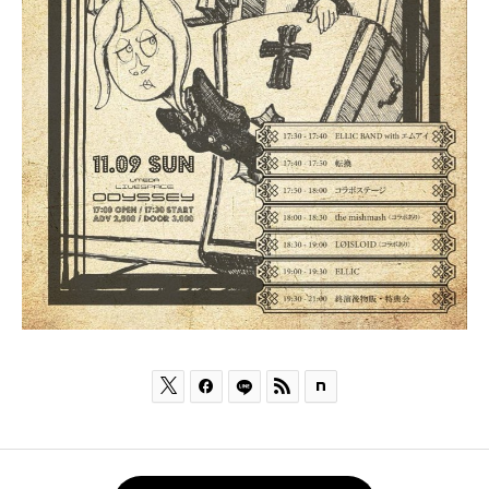


