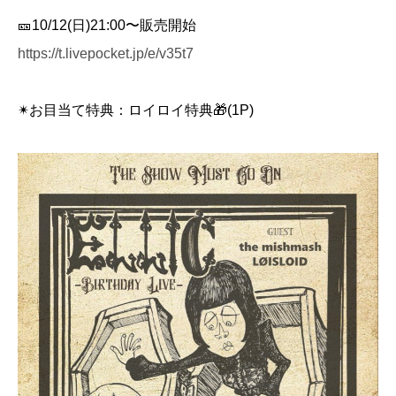
🎫10/12(日)21:00〜販売開始
https://t.livepocket.jp/e/v35t7
✴︎お目当て特典：ロイロイ特典🎁(1P)