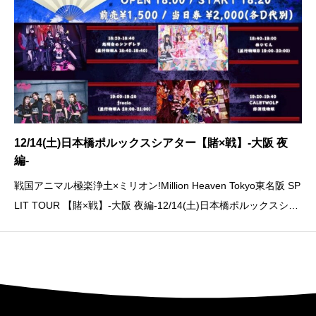
12/14(土)日本橋ポルックスシアター【賭×戦】-大阪 夜
編-
戦国アニマル極楽浄土×ミリオン!Million Heaven Tokyo東名阪 SP
LIT TOUR 【賭×戦】-大阪 夜編-12/14(土)日本橋ポルックスシア
ターOPEN 18:00 / START 18:20ライブ 19:40~ 20:00特典会 21:0
0~ 22