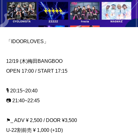
「IDOORLOVES」
12/19 (木)梅田BANGBOO
OPEN 17:00 / START 17:15
🎙️ 20:15~20:40
📷 21:40~22:45
⚑_ ADV ¥ 2,500 / DOOR ¥3,500
U-22割前売 ¥ 1,000 (+1D)