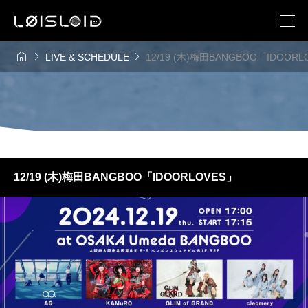



LIVE & SCHEDULE
12/19 (木)梅田BANGBOO「IDOORL
12/19 (木)梅田BANGBOO「IDOORLOVES」