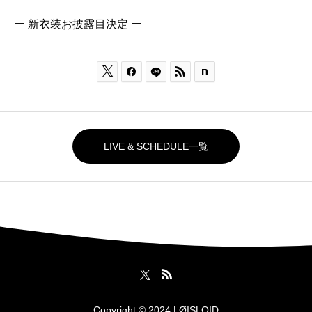
ー 新衣装お披露目決定 ー



LIVE & SCHEDULE一覧
Copyright © 2024 LØISLOID