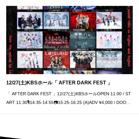
12/27(土)KBSホール「 AFTER DARK FEST 」
「 AFTER DARK FEST 」12/27(土)KBSホールOPEN 11:00 / ST
ART 11:30🎙️14:35-14:55📷15:25-16:25 (A)ADV ¥4,000 / DOOR
¥4,500 (+1D)🎫 11/30(日)19:00〜