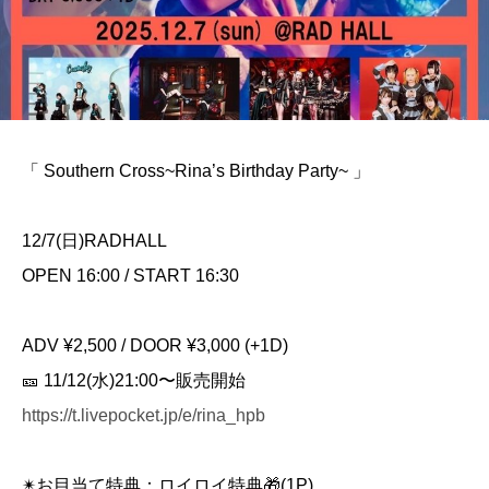
「 Southern Cross~Rina’s Birthday Party~ 」
12/7(日)RADHALL
OPEN 16:00 / START 16:30
ADV ¥2,500 / DOOR ¥3,000 (+1D)
🎫 11/12(水)21:00〜販売開始
https://t.livepocket.jp/e/rina_hpb
✴︎お目当て特典：ロイロイ特典🎁(1P)