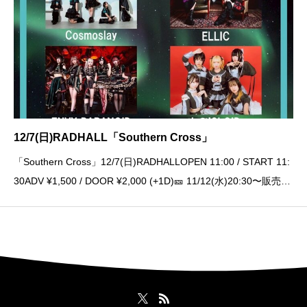
12/7(日)RADHALL「Southern Cross」
「Southern Cross」12/7(日)RADHALLOPEN 11:00 / START 11:
30ADV ¥1,500 / DOOR ¥2,000 (+1D)🎫 11/12(水)20:30〜販売開
始https://t.livepocket.jp/e/1207ri