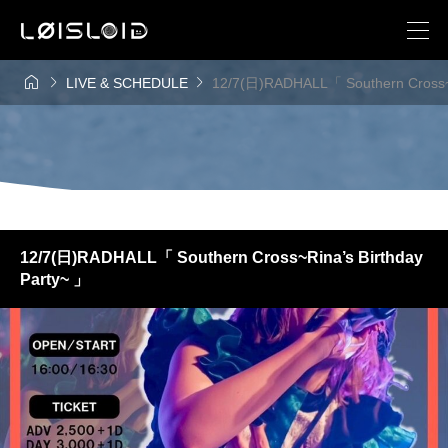



LIVE & SCHEDULE
12/7(日)RADHALL「 Southern Cross~R
12/7(日)RADHALL「 Southern Cross~Rina’s Birthday
Party~ 」