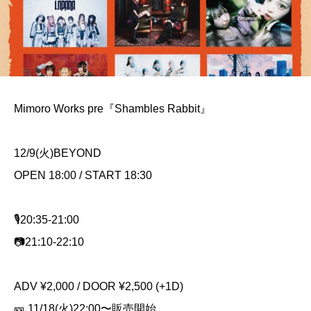
Mimoro Works pre『Shambles Rabbit』
12/9(火)BEYOND
OPEN 18:00 / START 18:30
🎙️20:35-21:00
📷21:10-22:10
ADV ¥2,000 / DOOR ¥2,500 (+1D)
🎫 11/18(火)22:00〜販売開始