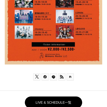



LIVE & SCHEDULE一覧