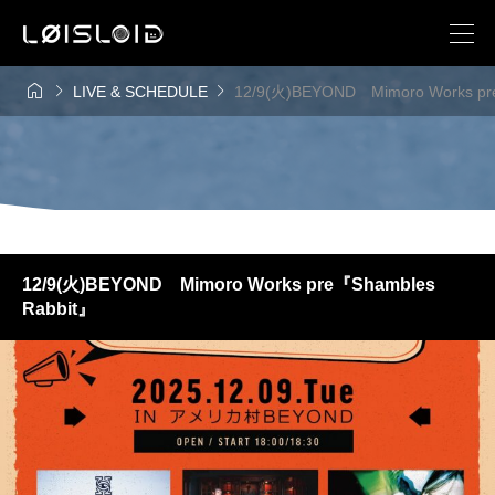



LIVE & SCHEDULE
12/9(火)BEYOND Mimoro Works pr
12/9(火)BEYOND Mimoro Works pre『Shambles
Rabbit』