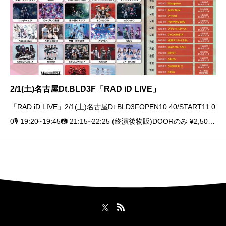
2/1(土)名古屋Dt.BLD3F「RAD iD LIVE」
「RAD iD LIVE」2/1(土)名古屋Dt.BLD3FOPEN10:40/START11:0
0🎙️ 19:20~19:45📷 21:15~22:25 (終演後物販)DOORのみ ¥2,500
(+1D)🎫予約不要、当日券のみ✴︎お目当て特典：ロイ