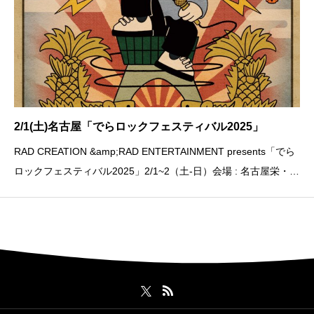
2/1(土)名古屋「でらロックフェスティバル2025」
RAD CREATION &amp;RAD ENTERTAINMENT presents「でら
ロックフェスティバル2025」2/1~2（土-日）会場 : 名古屋栄・新
栄・大須のライブハウス15会場以上にて開催※LØISLOIDは2/1
(土)のみ出演🗓️ 2/1（土）1️⃣ 「