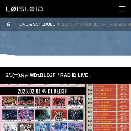



LIVE & SCHEDULE
2/1(土)名古屋Dt.BLD3F「RAD iD LI
2/1(土)名古屋Dt.BLD3F「RAD iD LIVE」