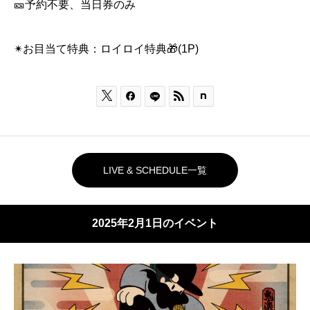
🎫予約不要、当日券のみ
✴︎お目当て特典：ロイロイ特典🎁(1P)



LIVE & SCHEDULE一覧
2025年2月1日のイベント