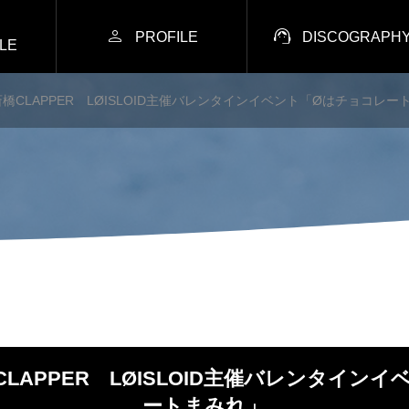


PROFILE
DISCOGRAPH
LE
)心斎橋CLAPPER LØISLOID主催バレンタインイベント「Øはチョコレ
斎橋CLAPPER LØISLOID主催バレンタイ
ートまみれ」