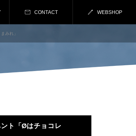


Y
CONTACT
WEBSHOP
ートまみれ」
ンイベント「Øはチョコレ