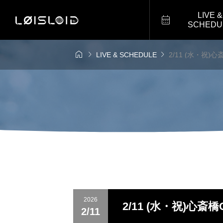
LIVE &

SCHEDU



LIVE & SCHEDULE
2/11 (水・祝
2026
2/11 (水・祝)心
2/11