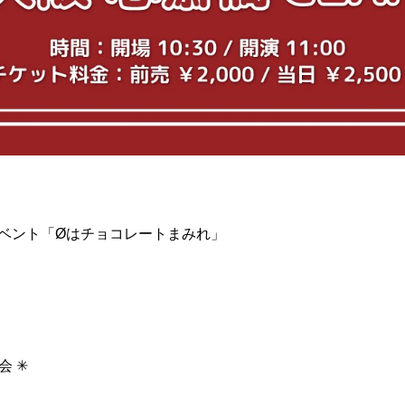
ンイベント「Øはチョコレートまみれ」
 ✳︎