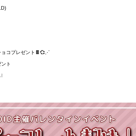
1D)
ョコプレゼント🍫💞⋰
ゼント
❕