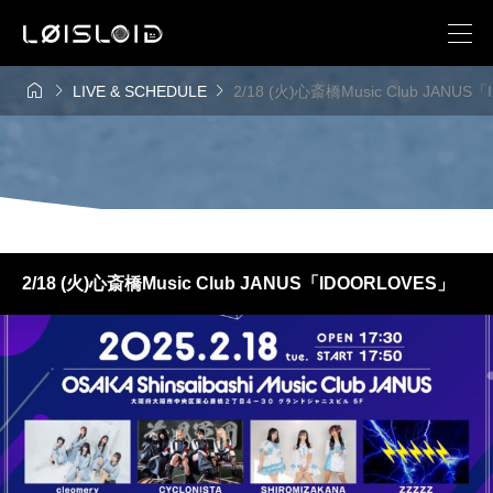



LIVE & SCHEDULE
2/18 (火)心斎橋Music Club JANUS
2/18 (火)心斎橋Music Club JANUS「IDOORLOVES」