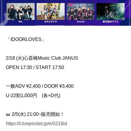
「IDOORLOVES」
2/18 (火)心斎橋Music Club JANUS
OPEN 17:30 / START 17:50
一般ADV ¥2,400 / DOOR ¥3,400
U-22割1,000円 (各+D代)
🎫 2/5(水) 21:00~販売開始！
https://t.livepocket.jp/e/0218id