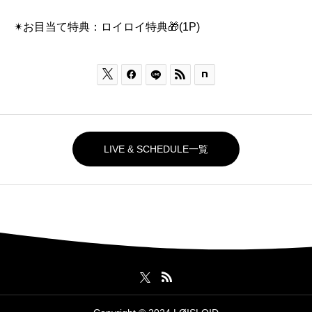
✴︎お目当て特典：ロイロイ特典🎁(1P)



LIVE & SCHEDULE一覧