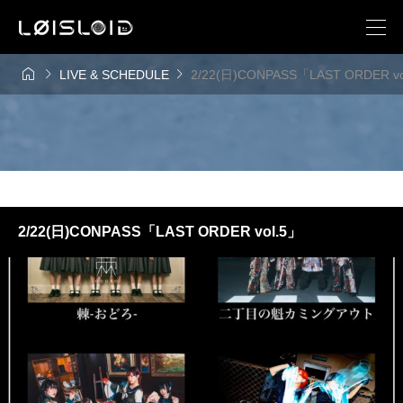



LIVE & SCHEDULE
2/22(日)CONPASS「LAST ORDER vo
2/22(日)CONPASS「LAST ORDER vol.5」