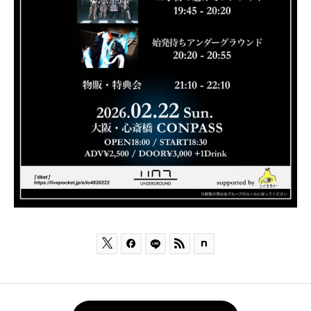


