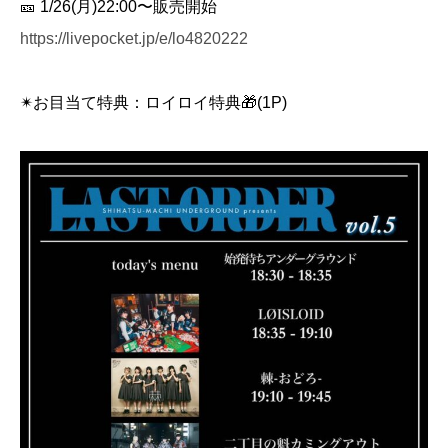
🎫 1/26(月)22:00〜販売開始
https://livepocket.jp/e/lo4820222
✴︎お目当て特典：ロイロイ特典🎁(1P)