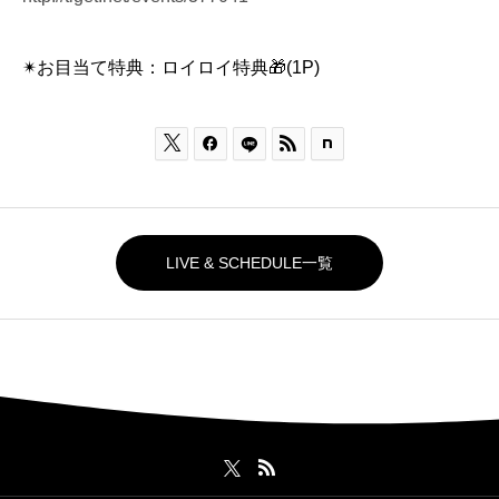
✴︎お目当て特典：ロイロイ特典🎁(1P)



LIVE & SCHEDULE一覧