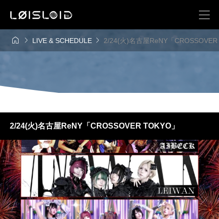



LIVE & SCHEDULE
2/24(火)名古屋ReNY「CROSSOVER
2/24(火)名古屋ReNY「CROSSOVER TOKYO」