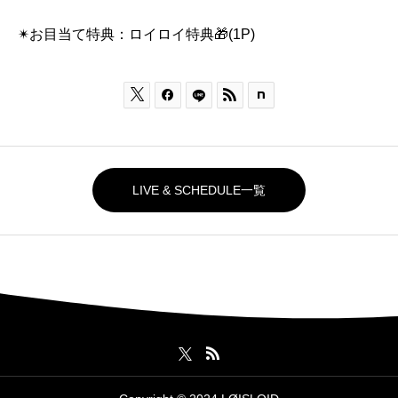
✴︎お目当て特典：ロイロイ特典🎁(1P)



LIVE & SCHEDULE一覧