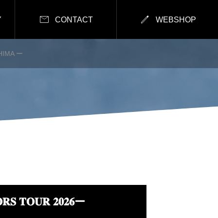


Y
CONTACT
WEBSHOP
OSHIMA ー
 𝐓𝐎𝐔𝐑 𝟐𝟎𝟐𝟔ー