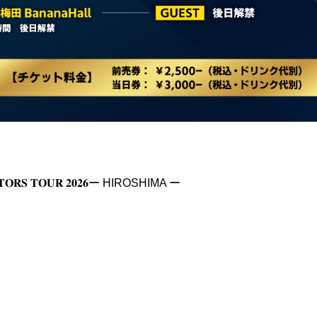
𝐀𝐈𝐓𝐎𝐑𝐒 𝐓𝐎𝐔𝐑 𝟐𝟎𝟐𝟔ー HIROSHIMA ー