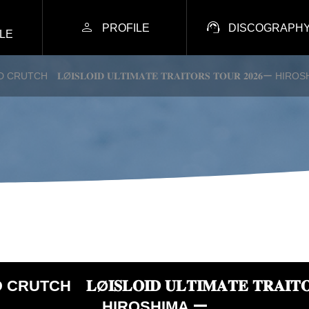


PROFILE
DISCOGRAPH
LE
TCH 𝐋Ø𝐈𝐒𝐋𝐎𝐈𝐃 𝐔𝐋𝐓𝐈𝐌𝐀𝐓𝐄 𝐓𝐑𝐀𝐈𝐓𝐎𝐑𝐒 𝐓𝐎𝐔𝐑 𝟐𝟎𝟐𝟔ー HIR
CH 𝐋Ø𝐈𝐒𝐋𝐎𝐈𝐃 𝐔𝐋𝐓𝐈𝐌𝐀𝐓𝐄 𝐓𝐑𝐀𝐈𝐓𝐎𝐑
HIROSHIMA ー