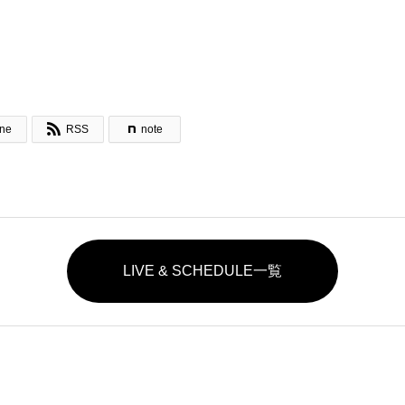

ine
RSS
note
LIVE & SCHEDULE一覧