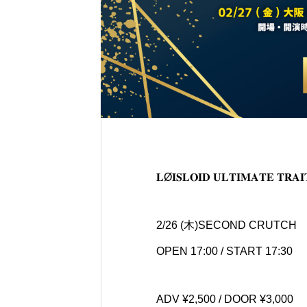
𝐋Ø𝐈𝐒𝐋𝐎𝐈𝐃 𝐔𝐋𝐓𝐈𝐌𝐀𝐓𝐄 𝐓𝐑
2/26 (木)SECOND CRUTCH
OPEN 17:00 / START 17:30
ADV ¥2,500 / DOOR ¥3,000