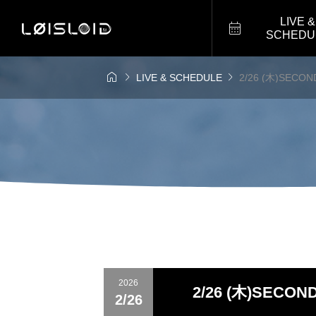
LIVE &

SCHEDU



LIVE & SCHEDULE
2/26 (木)SECOND CRU
2026
2/26 (木)SECOND CRUT
2/26