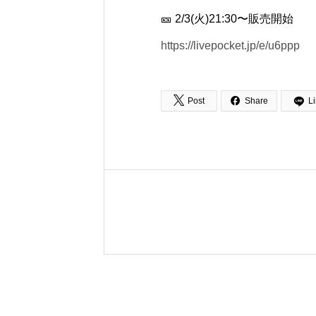
🎫 2/3(火)21:30〜販売開始
https://livepocket.jp/e/u6ppp


Post
Share
L