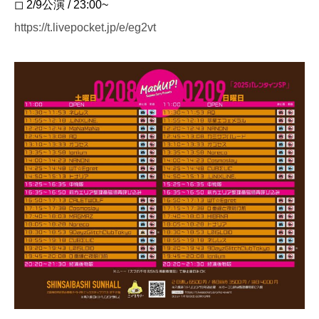
◻︎ 2/9公演 / 23:00~
https://t.livepocket.jp/e/eg2vt