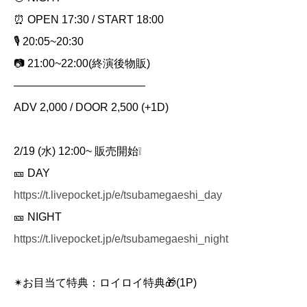
⏰ OPEN 17:30 / START 18:00
🎙 20:05~20:30
📷 21:00~22:00(終演後物販)
————————————
ADV 2,000 / DOOR 2,500 (+1D)
2/19 (水) 12:00~ 販売開始❕
🎫 DAY
https://t.livepocket.jp/e/tsubamegaeshi_day
🎫 NIGHT
https://t.livepocket.jp/e/tsubamegaeshi_night
✴︎お目当て特典：ロイロイ特典🎁(1P)