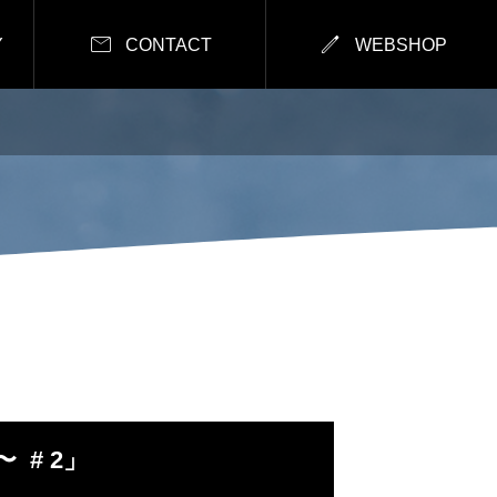


Y
CONTACT
WEBSHOP
 # 2」