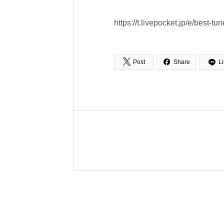
https://t.livepocket.jp/e/best-tun


Post
Share
L