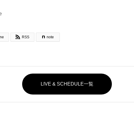
e

ine
RSS
note
LIVE & SCHEDULE一覧