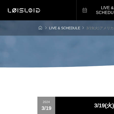
LIVE &

SCHEDU



LIVE & SCHEDULE
3/19(火)アメリ
2024
3/19
3/19