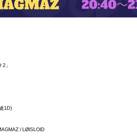
 2」
途1D)
 MAGMAZ / LØISLOID