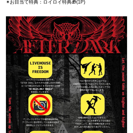
✴︎お目当て特典：ロイロイ特典🎁(1P)