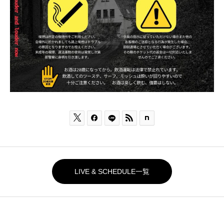



LIVE & SCHEDULE一覧