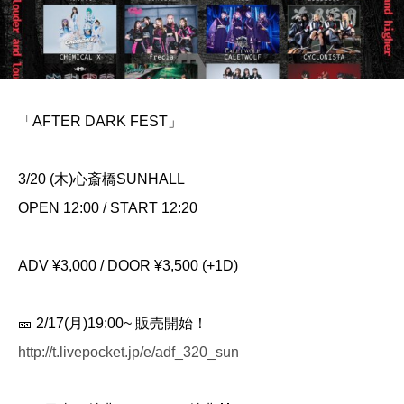
「AFTER DARK FEST」
3/20 (木)心斎橋SUNHALL
OPEN 12:00 / START 12:20
ADV ¥3,000 / DOOR ¥3,500 (+1D)
🎫 2/17(月)19:00~ 販売開始！
http://t.livepocket.jp/e/adf_320_sun