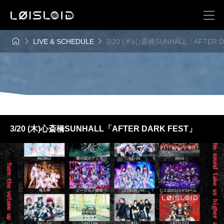



LIVE & SCHEDULE
3/20 (木)心斎橋SUNHALL「AFTER 
3/20 (木)心斎橋SUNHALL「AFTER DARK FEST」