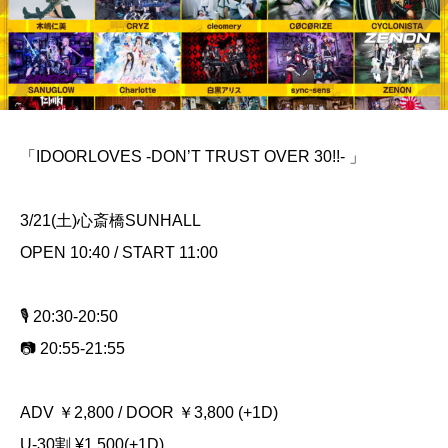
「IDOORLOVES -DON’T TRUST OVER 30!!- 」
3/21(土)心斎橋SUNHALL
OPEN 10:40 / START 11:00
🎙️ 20:30-20:50
📷 20:55-21:55
ADV ￥2,800 / DOOR ￥3,800 (+1D)
U-30割 ¥1,500(+1D)