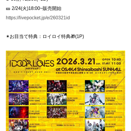
🎫 2/24(火)18:00~販売開始
https://livepocket.jp/e/260321id
✴︎お目当て特典：ロイロイ特典🎁(1P)