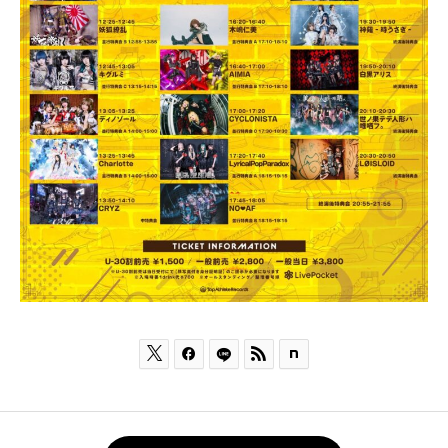


