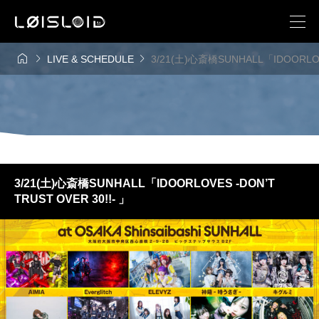



LIVE & SCHEDULE
3/21(土)心斎橋SUNHALL「IDOORLOVE
3/21(土)心斎橋SUNHALL「IDOORLOVES -DON’T
TRUST OVER 30!!- 」