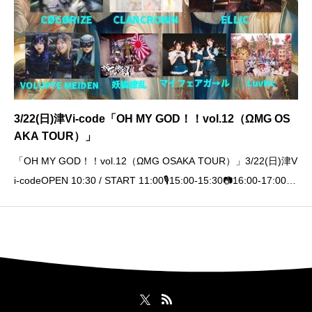
3/22(日)津Vi-code「OH MY GOD！！vol.12（ΩMG OS
AKA TOUR）」
「OH MY GOD！！vol.12（ΩMG OSAKA TOUR）」3/22(日)津V
i-codeOPEN 10:30 / START 11:00🎙15:00-15:30📷16:00-17:00A
DV ¥2,500/ DOOR ¥3,000(+1D)🎫 3/22