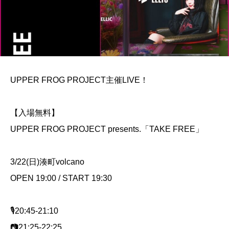
UPPER FROG PROJECT主催LIVE！
【入場無料】
UPPER FROG PROJECT presents.「TAKE FREE」
3/22(日)湊町volcano
OPEN 19:00 / START 19:30
🎙20:45-21:10
📷21:25-22:25