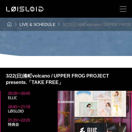



LIVE & SCHEDULE
3/22(日)湊町volcano / UPPER FROG
3/22(日)湊町volcano / UPPER FROG PROJECT
presents.「TAKE FREE」