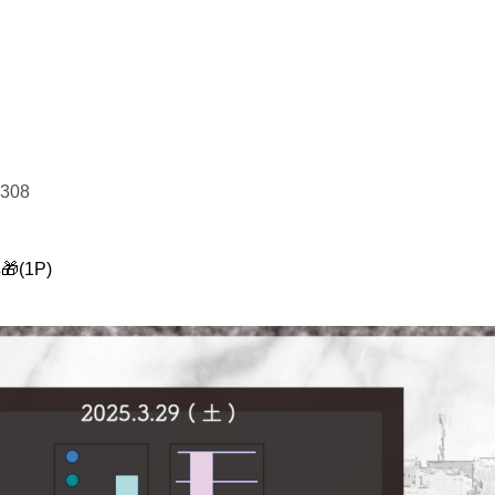
13308
(1P)