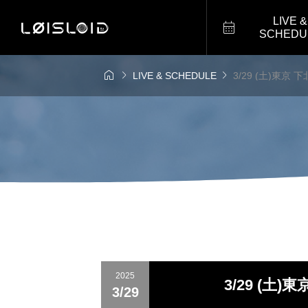
LIVE &

SCHEDU



LIVE & SCHEDULE
3/29 (土)東京
2025
3/29 (土
3/29