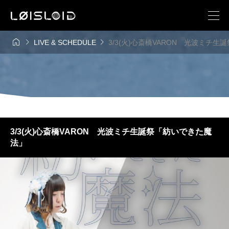



LIVE & SCHEDULE
3/3(火)心斎橋VARON 光波ミチ
3/3(火)心斎橋VARON 光波ミチ生誕祭「紡いできた魔
法」