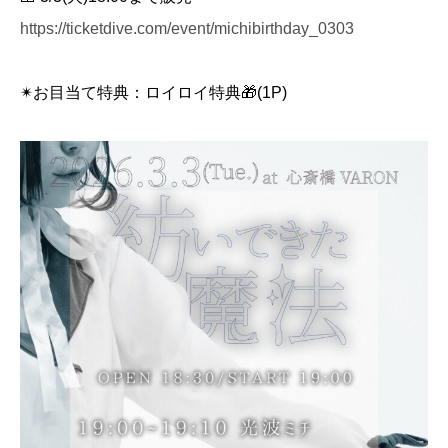
https://ticketdive.com/event/michibirthday_0303
✴︎お目当て特典：ロイロイ特典🎁(1P)