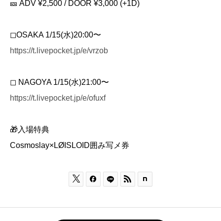
🎫 ADV ¥2,500 / DOOR ¥3,000 (+1D)
◻︎OSAKA 1/15(水)20:00〜
https://t.livepocket.jp/e/vrzob
◻︎ NAGOYA 1/15(水)21:00〜
https://t.livepocket.jp/e/ofuxf
🎁入場特典
Cosmoslay×LØISLOID囲み写メ券


