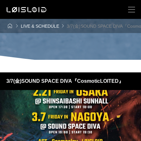



LIVE & SCHEDULE
3/7(金)SOUND SPACE DIVA『Cosmo
3/7(金)SOUND SPACE DIVA『CosmoticLOITED』