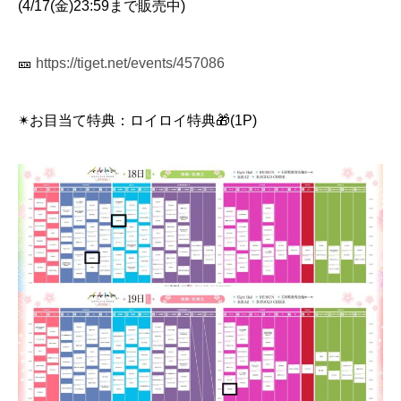
(4/17(金)23:59まで販売中)
🎫
https://tiget.net/events/457086
✴︎お目当て特典：ロイロイ特典🎁(1P)