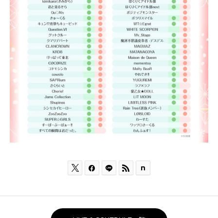


