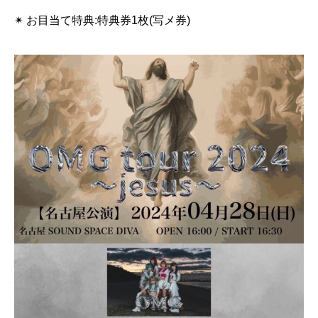
✴︎ お目当て特典:特典券1枚(写メ券)