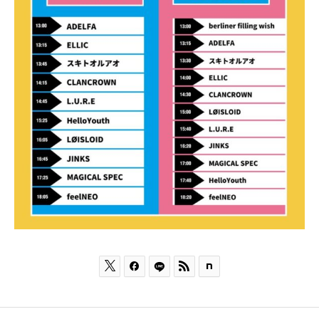


