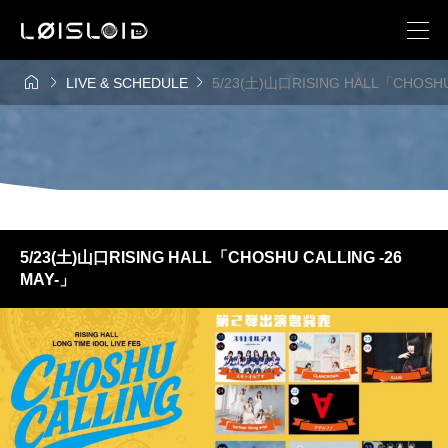



LIVE & SCHEDULE
5/23(土)山口RISING HALL「CHOSHU
5/23(土)山口RISING HALL「CHOSHU CALLING -26
MAY-」