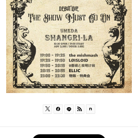


