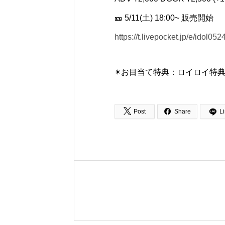
🎫 5/11(土) 18:00~ 販売開始
https://t.livepocket.jp/e/idol052
✴︎お目当て特典：ロイロイ特典🎁


Post
Share
L