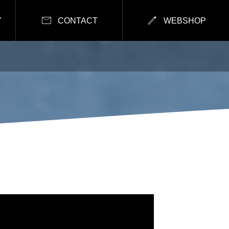


Y
CONTACT
WEBSHOP
」