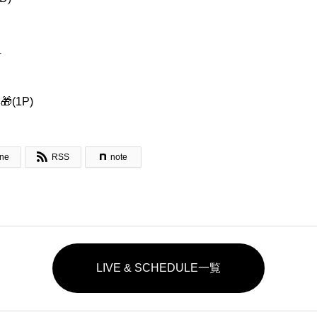
4
(1P)

ine
RSS
note
LIVE & SCHEDULE一覧