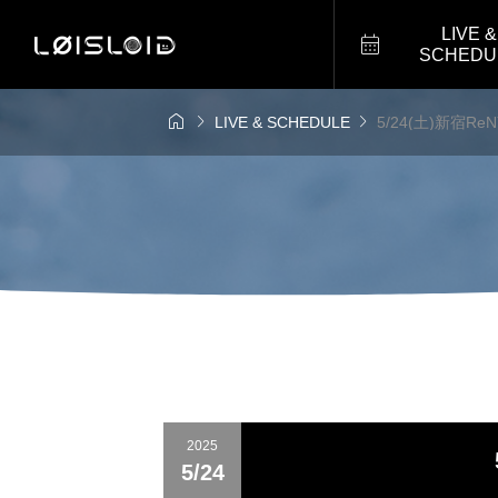
LIVE &

SCHEDU



LIVE & SCHEDULE
5/24(土)新宿Re
2025
5/24