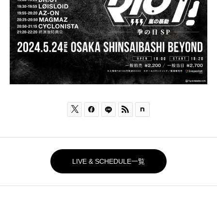



LIVE & SCHEDULE一覧