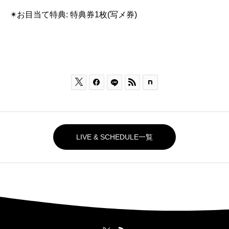
✴︎お目当て特典: 特典券1枚(写メ券)



LIVE & SCHEDULE一覧