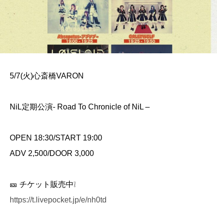
5/7(火)心斎橋VARON
NiL定期公演- Road To Chronicle of NiL –
OPEN 18:30/START 19:00
ADV 2,500/DOOR 3,000
🎫 チケット販売中❕
https://t.livepocket.jp/e/nh0td