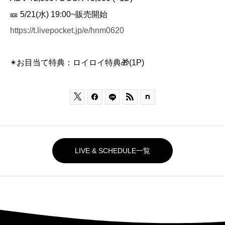
🎫 5/21(水) 19:00~販売開始
https://t.livepocket.jp/e/hnm0620
✴︎お目当て特典：ロイロイ特典🎁(1P)



LIVE & SCHEDULE一覧