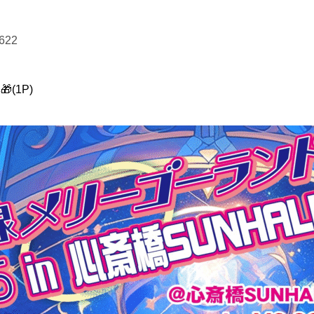
_622
(1P)