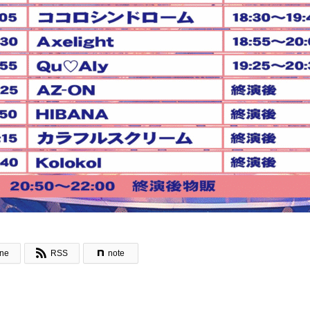

ine
RSS
note