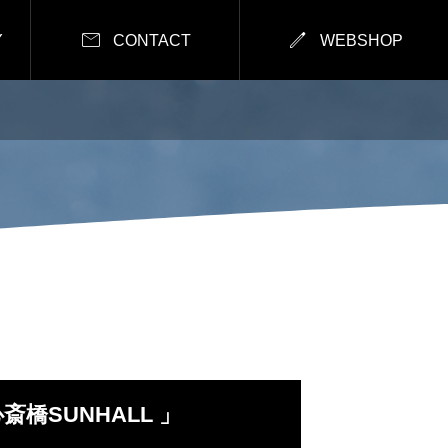


Y
CONTACT
WEBSHOP
心斎橋SUNHALL 」