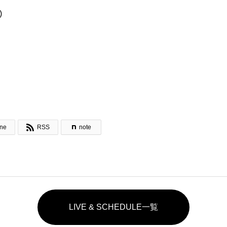
)

ine
RSS
note
LIVE & SCHEDULE一覧