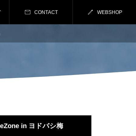


Y
CONTACT
WEBSHOP
」
Zone in ヨドバシ梅