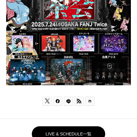



LIVE & SCHEDULE一覧