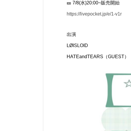
🎫 7/8(水)20:00~販売開始
https://livepocket.jp/e/1-v1r
出演
LØISLOID
HATEandTEARS（GUEST）