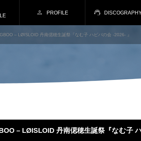


PROFILE
DISCOGRAPH
LE
NGBOO – LØISLOID 丹南偲穂生誕祭『なむ子 ハピバの会 -2026- 』
GBOO – LØISLOID 丹南偲穂生誕祭『なむ子 ハ