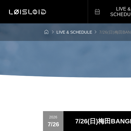
LIVE &

SCHEDU



LIVE & SCHEDULE
7/26(日)梅田BA
2026
7/26(日)梅田BAN
7/26