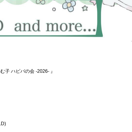
む子 ハピバの会 -2026- 』
1D)