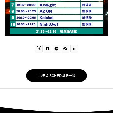



LIVE & SCHEDULE一覧