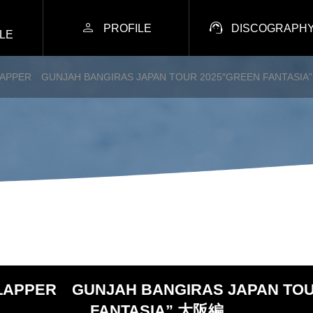


PROFILE
DISCOGRAPH
LE
APPER GUNJAH BANGIRAS JAPAN TOUR 2025″GREEN FANTASI
LAPPER GUNJAH BANGIRAS JAPAN TOU
FANTASIA” 大阪編