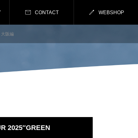


Y
CONTACT
WEBSHOP
A” 大阪編
R 2025″GREEN