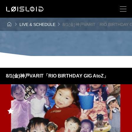



LIVE & SCHEDULE
8/1(金)神戸VARIT「RIO BIRTHDAY G
8/1(金)神戸VARIT「RIO BIRTHDAY GIG AtoZ」