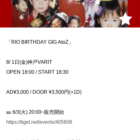
「RIO BIRTHDAY GIG AtoZ」
8/ 1日(金)神戸VARIT
OPEN 18:00 / START 18:30
AD¥3,000 / DOOR ¥3,500円(+1D)
🎫 6/3(火) 20:00~販売開始
https://tiget.net/events/405608