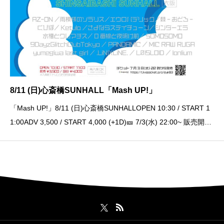
8/11 (日)心斎橋SUNHALL「Mash UP!」
「Mash UP!」8/11 (日)心斎橋SUNHALLOPEN 10:30 / START 1
1:00ADV 3,500 / START 4,000 (+1D)🎫 7/3(水) 22:00~ 販売開始
🍛https://t.livepocket.jp/e/dg25v