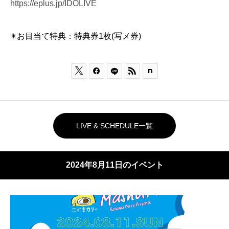
https://eplus.jp/IDOLIVE
✴︎お目当て特典：特典券1枚(写メ券)



LIVE & SCHEDULE一覧
2024年8月11日のイベント