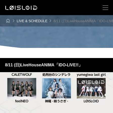



LIVE & SCHEDULE
8/11 (日)LiveHouseANIMA「IDO-LIV
8/11 (日)LiveHouseANIMA「IDO-LIVE!!」