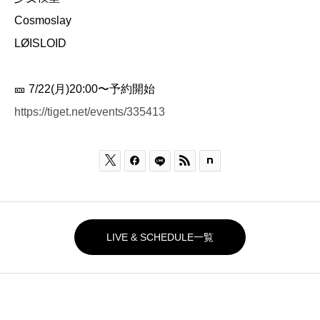
Cosmoslay
LØISLOID
🎫 7/22(月)20:00〜予約開始
https://tiget.net/events/335413



LIVE & SCHEDULE一覧